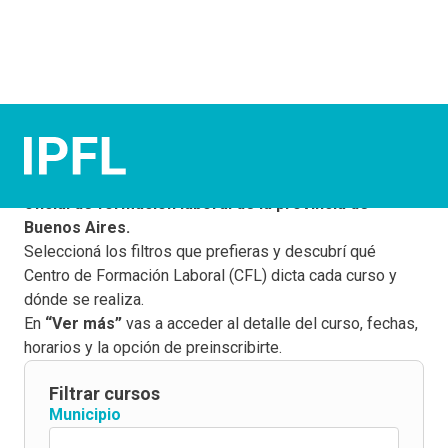
¡Elegí tus cursos!
Este buscador te permite conocer la
oferta gratuita y
oficial de formación laboral de la provincia de
Buenos Aires.
Seleccioná los filtros que prefieras y descubrí qué
Centro de Formación Laboral (CFL) dicta cada curso y
dónde se realiza.
En
“Ver más”
vas a acceder al detalle del curso, fechas,
horarios y la opción de preinscribirte.
Filtrar cursos
Municipio