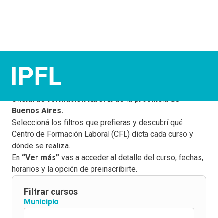
¡Elegí tus cursos!
Este buscador te permite conocer la
oferta gratuita y
oficial de formación laboral de la provincia de
Buenos Aires.
Seleccioná los filtros que prefieras y descubrí qué
Centro de Formación Laboral (CFL) dicta cada curso y
dónde se realiza.
En
“Ver más”
vas a acceder al detalle del curso, fechas,
horarios y la opción de preinscribirte.
Filtrar cursos
Municipio