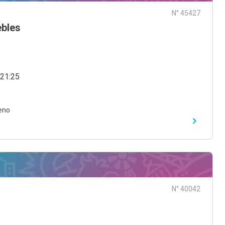
N° 45427
ebles
 21:25
eno
N° 40042