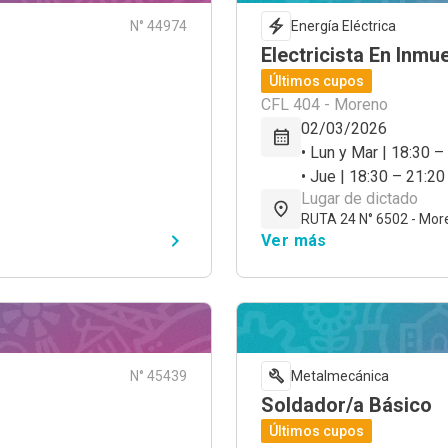
N° 44974
Energía Eléctrica
Electricista En Inmu
Últimos cupos
CFL 404 - Moreno
02/03/2026
• Lun y Mar | 18:30 –
• Jue | 18:30 – 21:20
Lugar de dictado
RUTA 24 N° 6502 - Mor
Ver más
N° 45439
Metalmecánica
Soldador/a Básico
Últimos cupos