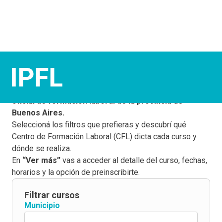
¡Elegí tus cursos!
Este buscador te permite conocer la
oferta gratuita y
oficial de formación laboral de la provincia de
Buenos Aires.
Seleccioná los filtros que prefieras y descubrí qué
Centro de Formación Laboral (CFL) dicta cada curso y
dónde se realiza.
En
“Ver más”
vas a acceder al detalle del curso, fechas,
horarios y la opción de preinscribirte.
Filtrar cursos
Municipio