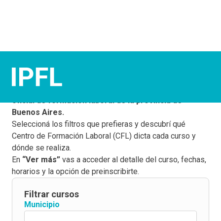
¡Elegí tus cursos!
Este buscador te permite conocer la
oferta gratuita y
oficial de formación laboral de la provincia de
Buenos Aires.
Seleccioná los filtros que prefieras y descubrí qué
Centro de Formación Laboral (CFL) dicta cada curso y
dónde se realiza.
En
“Ver más”
vas a acceder al detalle del curso, fechas,
horarios y la opción de preinscribirte.
Filtrar cursos
Municipio