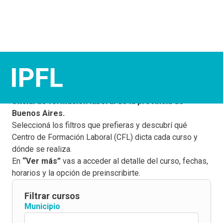
¡Elegí tus cursos!
Este buscador te permite conocer la
oferta gratuita y
oficial de formación laboral de la provincia de
Buenos Aires.
Seleccioná los filtros que prefieras y descubrí qué
Centro de Formación Laboral (CFL) dicta cada curso y
dónde se realiza.
En
“Ver más”
vas a acceder al detalle del curso, fechas,
horarios y la opción de preinscribirte.
Filtrar cursos
Municipio