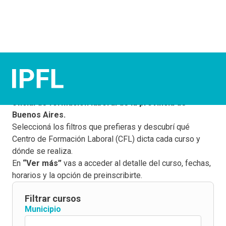
¡Elegí tus cursos!
Este buscador te permite conocer la
oferta gratuita y
oficial de formación laboral de la provincia de
Buenos Aires.
Seleccioná los filtros que prefieras y descubrí qué
Centro de Formación Laboral (CFL) dicta cada curso y
dónde se realiza.
En
“Ver más”
vas a acceder al detalle del curso, fechas,
horarios y la opción de preinscribirte.
Filtrar cursos
Municipio