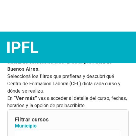
¡Elegí tus cursos!
Este buscador te permite conocer la
oferta gratuita y
oficial de formación laboral de la provincia de
Buenos Aires.
Seleccioná los filtros que prefieras y descubrí qué
Centro de Formación Laboral (CFL) dicta cada curso y
dónde se realiza.
En
“Ver más”
vas a acceder al detalle del curso, fechas,
horarios y la opción de preinscribirte.
Filtrar cursos
Municipio